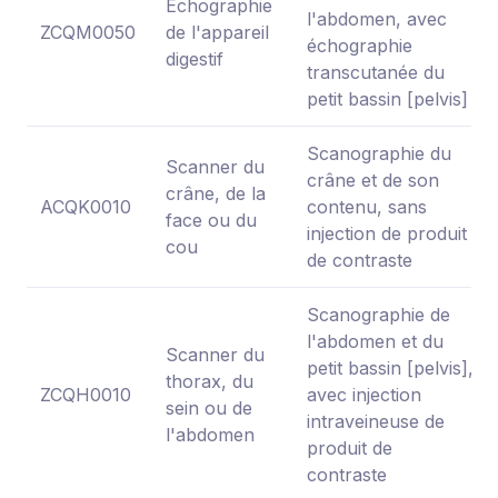
Échographie
l'abdomen, avec
ZCQM0050
de l'appareil
échographie
digestif
transcutanée du
petit bassin [pelvis]
Scanographie du
Scanner du
crâne et de son
crâne, de la
ACQK0010
contenu, sans
face ou du
injection de produit
cou
de contraste
Scanographie de
l'abdomen et du
Scanner du
petit bassin [pelvis],
thorax, du
ZCQH0010
avec injection
sein ou de
intraveineuse de
l'abdomen
produit de
contraste