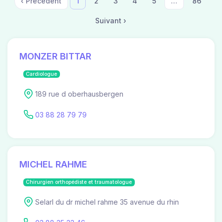
‹ Précédent
1
2
3
4
5
…
86
Suivant ›
MONZER BITTAR
Cardiologue
189 rue d oberhausbergen
03 88 28 79 79
MICHEL RAHME
Chirurgien orthopédiste et traumatologue
Selarl du dr michel rahme 35 avenue du rhin