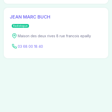
JEAN MARC BUCH
Radiologue
Maison des deux rives 8 rue francois epailly
03 68 00 18 40
Irina BULUBAS
Gériatrie
182 route de la wantzenau
03 88 45 81 81