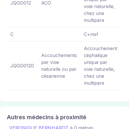
JQGD012
ACO
31
voie naturelle,
chez une
multipare
C
C+msf
N
Accouchement
Accouchements
céphalique
par voie
unique par
JQGD0120
N
naturelle ou par
voie naturelle,
césarienne
chez une
multipare
Autres médecins à proximité
VERONIQUE BERNHARDT
à 0 mètres.