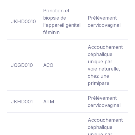
Ponction et
biopsie de
Prélèvement
JKHD0010
N
l'appareil génital
cervicovaginal
féminin
Accouchement
céphalique
unique par
JQGD010
ACO
31
voie naturelle,
chez une
primipare
Prélèvement
JKHD001
ATM
13
cervicovaginal
Accouchement
céphalique
unique par