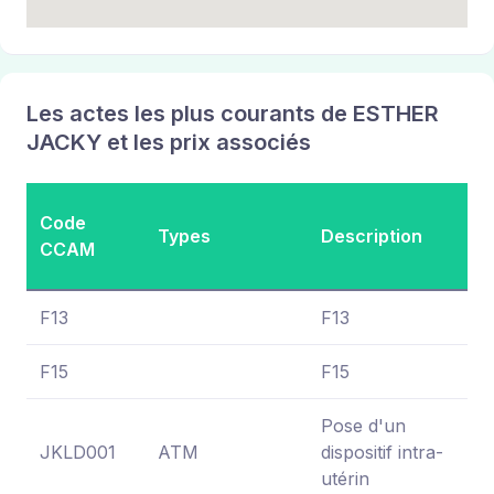
Les actes les plus courants de ESTHER
JACKY et les prix associés
M
Code
Types
Description
g
CCAM
pr
F13
F13
N
F15
F15
N
Pose d'un
JKLD001
ATM
dispositif intra-
3
utérin