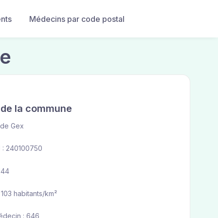
nts
Médecins par code postal
le
e de la commune
 de Gex
 : 240100750
144
 103 habitants/km²
Médecin : 646