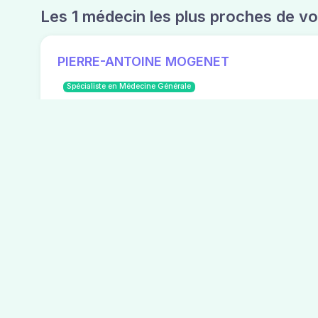
Les 1 médecin les plus proches de v
PIERRE-ANTOINE MOGENET
Spécialiste en Médecine Générale
Route du bourg
04 50 56 49 08
Trouver votre méde
Rechercher un médeci
Médecins par villes
Médecins par départem