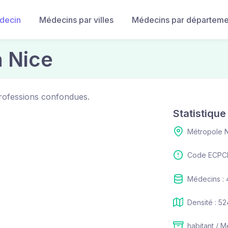
decin
Médecins par villes
Médecins par départeme
à Nice
professions confondues.
Statistiqu
Métropole N
Code ECPCI
Médecins :
Densité : 5
habitant / M