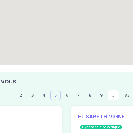
 vous
t
1
2
3
4
5
6
7
8
9
…
83
ELISABETH VIGNE
Gynécologie-obstétrique