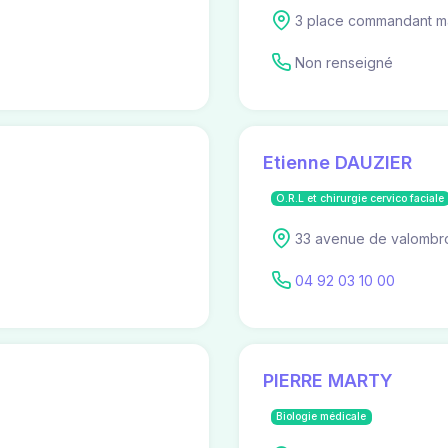
3 place commandant m
Non renseigné
Etienne DAUZIER
O.R.L et chirurgie cervico faciale
33 avenue de valombr
04 92 03 10 00
PIERRE MARTY
Biologie médicale