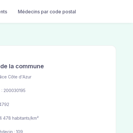
nts
Médecins par code postal
e de la commune
ice Côte d'Azur
 : 200030195
 4792
24 478 habitants/km²
édecin : 109