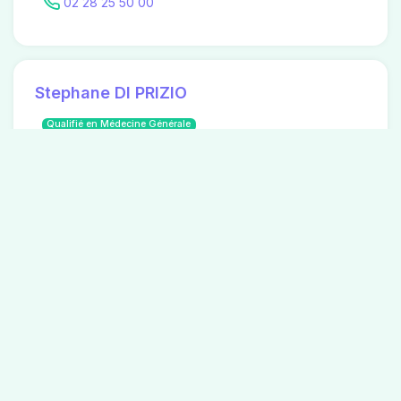
02 28 25 50 00
Stephane DI PRIZIO
Qualifié en Médecine Générale
17 rue de la cornouaille
02 40 50 30 30
Pascale SALAUN
Anesthesie-réanimation
3 rue eric tabarly
Non renseigné