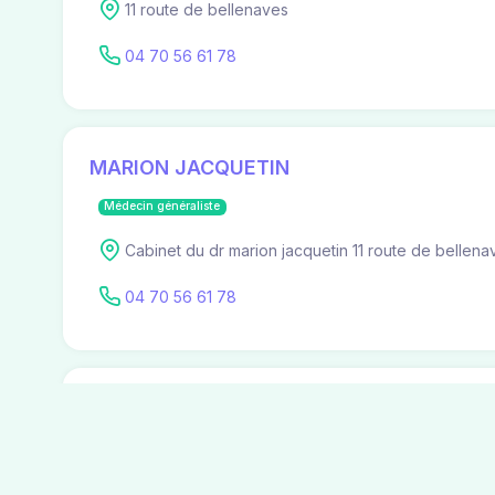
11 route de bellenaves
04 70 56 61 78
MARION JACQUETIN
Médecin généraliste
Cabinet du dr marion jacquetin 11 route de bellena
04 70 56 61 78
MARION JACQUETIN
Spécialiste en Médecine Générale
11 route de bellenaves