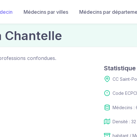
decin
Médecins par villes
Médecins par départeme
 Chantelle
 professions confondues.
Statistiqu
CC Saint-Po
Code ECPCI
Médecins : 
Densité : 32
habitant / M