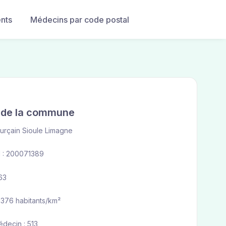
nts
Médecins par code postal
e de la commune
urçain Sioule Limagne
 : 200071389
63
 376 habitants/km²
édecin : 513