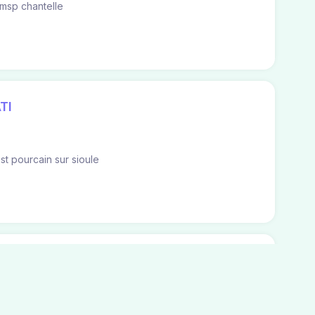
 msp chantelle
TI
 st pourcain sur sioule
I
e
in sur sioule