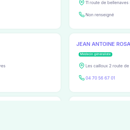
11 route de bellenaves
Non renseigné
JEAN ANTOINE ROSA
Médecin généraliste
ves
Les cailloux 2 route de
04 70 56 67 01
Jean-Antoine ROSAT
Spécialiste en Médecine Général
2 route de saint pourca