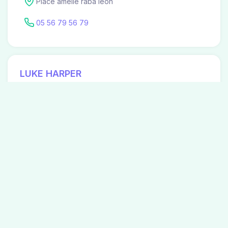
Place amelie raba leon
05 56 79 56 79
LUKE HARPER
Chirurgie infantile
Place amelie raba leon
05 56 79 56 79
MARC SAPENE
Pneumologie
138 avenue de la republique