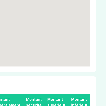
ntant
Montant
Montant
Montant
néralement
sécurité
supérieur
inférieur