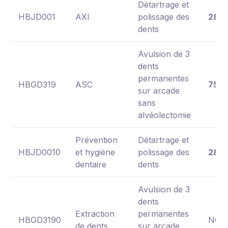
Détartrage et
HBJD001
AXI
polissage des
28,9
dents
Avulsion de 3
dents
permanentes
HBGD319
ASC
75,0
sur arcade
sans
alvéolectomie
Prévention
Détartrage et
HBJD0010
et hygiène
polissage des
28,9
dentaire
dents
Avulsion de 3
dents
Extraction
permanentes
HBGD3190
NC
de dents
sur arcade