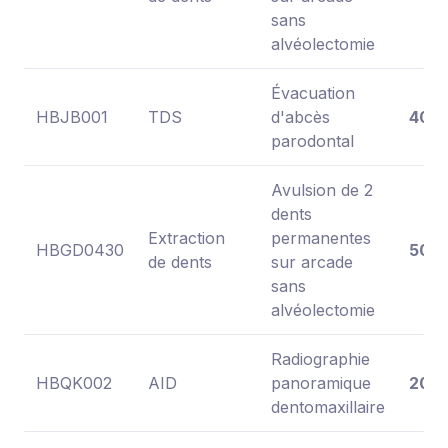
sans
alvéolectomie
Évacuation
HBJB001
TDS
d'abcès
40,0
parodontal
Avulsion de 2
dents
Extraction
permanentes
HBGD0430
50,2
de dents
sur arcade
sans
alvéolectomie
Radiographie
HBQK002
AID
panoramique
20,0
dentomaxillaire