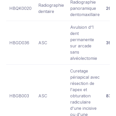
Radiographie
Radiographie
HBQK0020
panoramique
20,0
dentaire
dentomaxillaire
Avulsion d'1
dent
permanente
HBGD036
ASC
39,0
sur arcade
sans
alvéolectomie
Curetage
périapical avec
résection de
l'apex et
HBGB003
ASC
obturation
83,9
radiculaire
d'une incisive
ou d'une