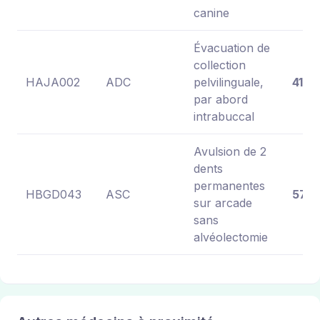
canine
Évacuation de
collection
HAJA002
ADC
pelvilinguale,
41,8
par abord
intrabuccal
Avulsion de 2
dents
permanentes
HBGD043
ASC
57,0
sur arcade
sans
alvéolectomie