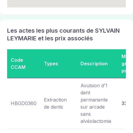
Les actes les plus courants de SYLVAIN
LEYMARIE et les prix associés
Mont
Code
Types
Description
géné
CCAM
prat
Avulsion d'1
dent
Extraction
permanente
HBGD0360
33,4
de dents
sur arcade
sans
alvéolectomie