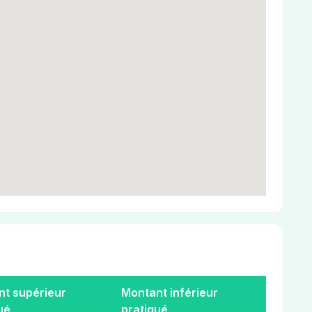
t supérieur
Montant inférieur
ué
pratiqué