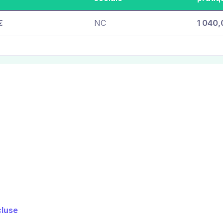
€
NC
1 040,
cluse