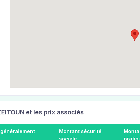
ZEITOUN et les prix associés
 généralement
Montant sécurité
Montan
sociale
pratiq