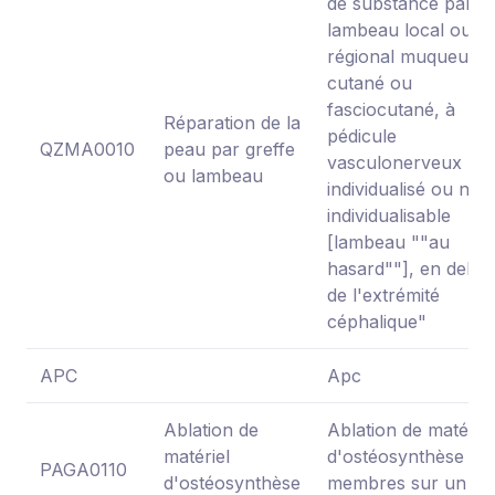
de substance par
lambeau local ou
régional muqueux,
cutané ou
fasciocutané, à
Réparation de la
pédicule
QZMA0010
peau par greffe
vasculonerveux no
ou lambeau
individualisé ou non
individualisable
[lambeau ""au
hasard""], en deho
de l'extrémité
céphalique"
APC
Apc
Ablation de
Ablation de matériel
matériel
d'ostéosynthèse de
PAGA0110
d'ostéosynthèse
membres sur un sit