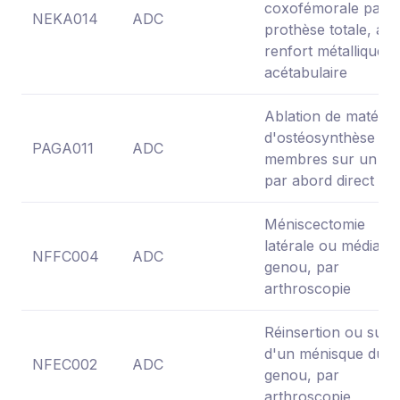
coxofémorale par
NEKA014
ADC
prothèse totale, av
renfort métallique
acétabulaire
Ablation de matériel
d'ostéosynthèse de
PAGA011
ADC
membres sur un sit
par abord direct
Méniscectomie
latérale ou médiale 
NFFC004
ADC
genou, par
arthroscopie
Réinsertion ou sutu
d'un ménisque du
NFEC002
ADC
genou, par
arthroscopie