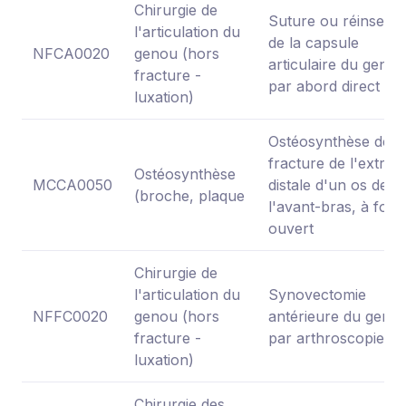
Chirurgie de
Suture ou réinserti
l'articulation du
de la capsule
NFCA0020
genou (hors
articulaire du genou
fracture -
par abord direct
luxation)
Ostéosynthèse de
fracture de l'extrém
Ostéosynthèse
MCCA0050
distale d'un os de
(broche, plaque
l'avant-bras, à foye
ouvert
Chirurgie de
l'articulation du
Synovectomie
NFFC0020
genou (hors
antérieure du genou
fracture -
par arthroscopie
luxation)
Chirurgie des