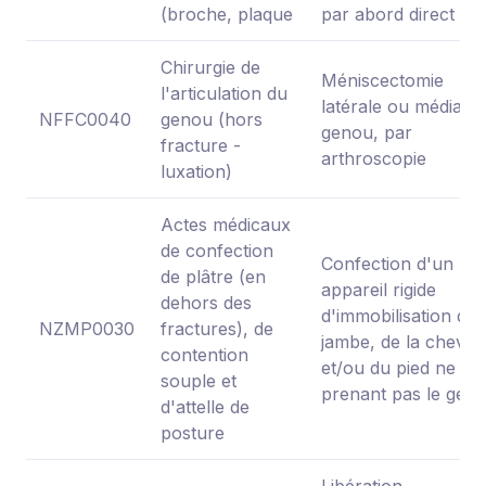
(broche, plaque
par abord direct
Chirurgie de
Méniscectomie
l'articulation du
latérale ou médiale 
NFFC0040
genou (hors
genou, par
fracture -
arthroscopie
luxation)
Actes médicaux
de confection
Confection d'un
de plâtre (en
appareil rigide
dehors des
d'immobilisation de 
NZMP0030
fractures), de
jambe, de la chevill
contention
et/ou du pied ne
souple et
prenant pas le gen
d'attelle de
posture
Libération