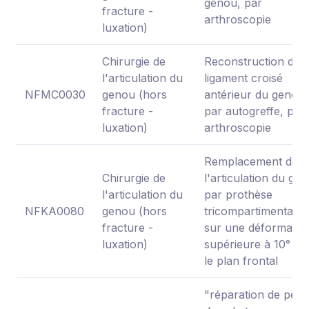
genou, par
fracture -
arthroscopie
luxation)
Chirurgie de
Reconstruction du
l'articulation du
ligament croisé
NFMC0030
genou (hors
antérieur du genou
fracture -
par autogreffe, par
luxation)
arthroscopie
Remplacement de
Chirurgie de
l'articulation du ge
l'articulation du
par prothèse
NFKA0080
genou (hors
tricompartimentaire
fracture -
sur une déformatio
luxation)
supérieure à 10° da
le plan frontal
"réparation de pert