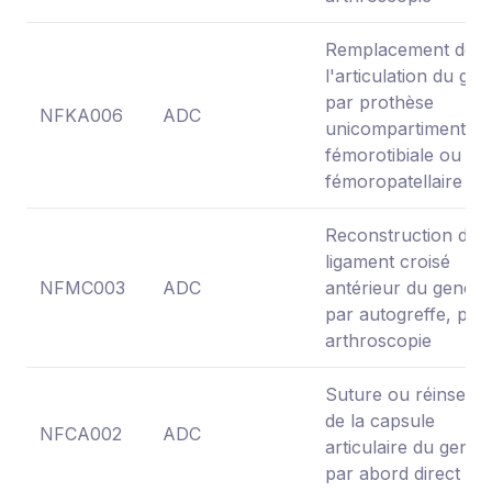
Remplacement de
l'articulation du ge
par prothèse
NFKA006
ADC
unicompartimentair
fémorotibiale ou
fémoropatellaire
Reconstruction du
ligament croisé
NFMC003
ADC
antérieur du genou
par autogreffe, par
arthroscopie
Suture ou réinserti
de la capsule
NFCA002
ADC
articulaire du genou
par abord direct