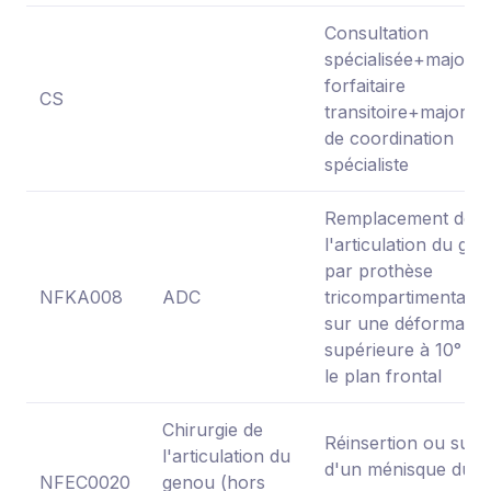
Consultation
spécialisée+majorat
forfaitaire
CS
transitoire+majorati
de coordination
spécialiste
Remplacement de
l'articulation du ge
par prothèse
NFKA008
ADC
tricompartimentaire
sur une déformatio
supérieure à 10° da
le plan frontal
Chirurgie de
Réinsertion ou sutu
l'articulation du
d'un ménisque du
NFEC0020
genou (hors