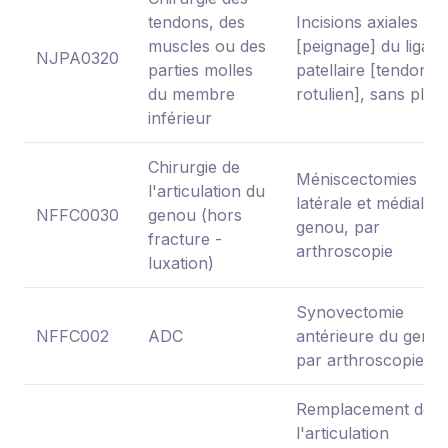
tendons, des
Incisions axiales
muscles ou des
[peignage] du ligam
NJPA0320
parties molles
patellaire [tendon
du membre
rotulien], sans plast
inférieur
Chirurgie de
Méniscectomies
l'articulation du
latérale et médiale 
NFFC0030
genou (hors
genou, par
fracture -
arthroscopie
luxation)
Synovectomie
NFFC002
ADC
antérieure du genou
par arthroscopie
Remplacement de
l'articulation