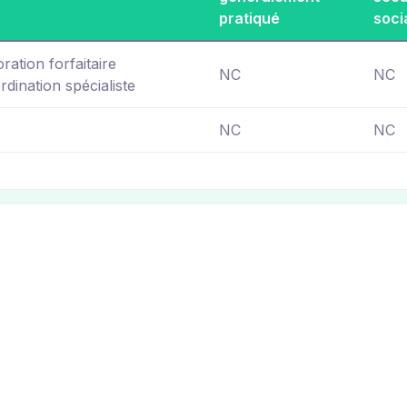
pratiqué
soci
ration forfaitaire
NC
NC
rdination spécialiste
NC
NC