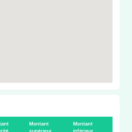
tant
Montant
Montant
rité
supérieur
inférieur