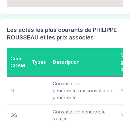
Les actes les plus courants de PHILIPPE
ROUSSEAU et les prix associés
Mon
Code
Types
Description
gén
CCAM
pra
Consultation
G
généraliste+meconsultation
NC
généraliste
Consultation généraliste
GS
NC
s+mtx