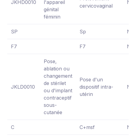
JKHD0010
l'appareil
NC
cervicovaginal
génital
féminin
SP
Sp
NC
F7
F7
NC
Pose,
ablation ou
changement
Pose d'un
de stérilet
JKLD0010
dispositif intra-
NC
ou d'implant
utérin
contraceptif
sous-
cutanée
C
C+msf
NC