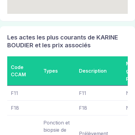
Les actes les plus courants de KARINE
BOUDIER et les prix associés
Mon
Code
Types
Description
gén
CCAM
pra
F11
F11
NC
F18
F18
NC
Ponction et
biopsie de
Prélèvement