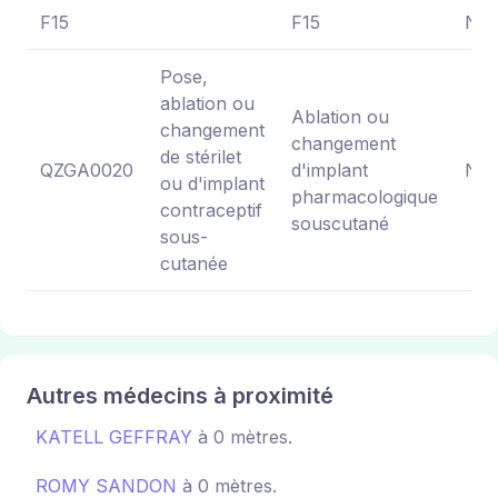
F15
F15
NC
Pose,
ablation ou
Ablation ou
changement
changement
de stérilet
QZGA0020
d'implant
NC
ou d'implant
pharmacologique
contraceptif
souscutané
sous-
cutanée
Autres médecins à proximité
KATELL GEFFRAY
à 0 mètres.
ROMY SANDON
à 0 mètres.