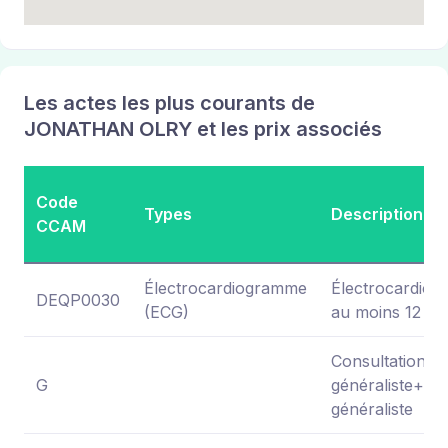
Les actes les plus courants de
JONATHAN OLRY et les prix associés
Code
Types
Description
CCAM
Électrocardiogramme
Électrocardiog
DEQP0030
(ECG)
au moins 12 dér
Consultation
G
généraliste+me
généraliste