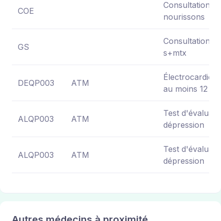
Consultations o
COE
nourissons
Consultation gé
GS
s+mtx
Électrocardiog
DEQP003
ATM
au moins 12 dér
Test d'évaluati
ALQP003
ATM
dépression
Test d'évaluati
ALQP003
ATM
dépression
Autres médecins à proximité