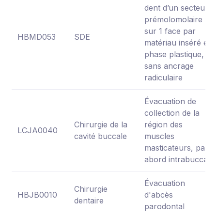
dent d’un secteur
prémolomolaire
sur 1 face par
HBMD053
SDE
matériau inséré en
phase plastique,
sans ancrage
radiculaire
Évacuation de
collection de la
Chirurgie de la
région des
LCJA0040
cavité buccale
muscles
masticateurs, par
abord intrabuccal
Évacuation
Chirurgie
HBJB0010
d'abcès
dentaire
parodontal