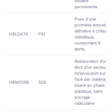
molaire
permanente
Pose d'une
prothèse amovible
définitive à châssis
HBLD474
PA1
métallique,
comportant 6
dents
Restauration d’une
dent d’un secteur
incisivocanin sur 1
face par matériau
HBMD058
SDE
inséré en phase
plastique, sans
ancrage
radiculaire