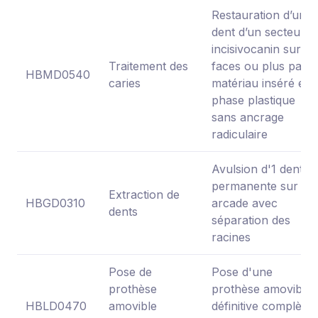
Restauration d’une
dent d’un secteur
incisivocanin sur 3
Traitement des
faces ou plus par
HBMD0540
caries
matériau inséré en
phase plastique
sans ancrage
radiculaire
Avulsion d'1 dent
permanente sur
Extraction de
HBGD0310
arcade avec
dents
séparation des
racines
Pose de
Pose d'une
prothèse
prothèse amovible
HBLD0470
amovible
définitive complète