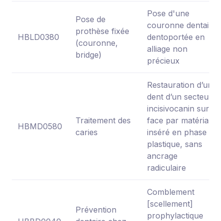
Pose d'une
Pose de
couronne dentaire
prothèse fixée
HBLD0380
dentoportée en
(couronne,
alliage non
bridge)
précieux
Restauration d’une
dent d’un secteur
incisivocanin sur 1
Traitement des
face par matériau
HBMD0580
caries
inséré en phase
plastique, sans
ancrage
radiculaire
Comblement
[scellement]
Prévention
prophylactique