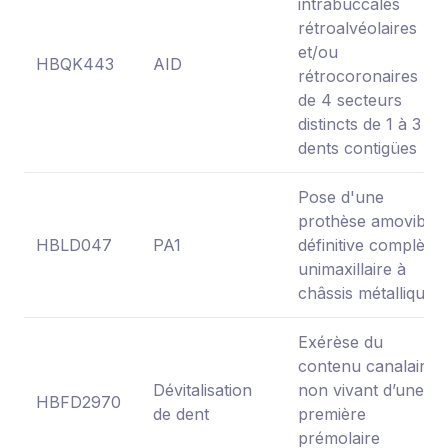
intrabuccales
rétroalvéolaires
et/ou
HBQK443
AID
rétrocoronaires
de 4 secteurs
distincts de 1 à 3
dents contigües
Pose d'une
prothèse amovible
HBLD047
PA1
définitive complète
unimaxillaire à
châssis métallique
Exérèse du
contenu canalaire
Dévitalisation
non vivant d’une
HBFD2970
de dent
première
prémolaire