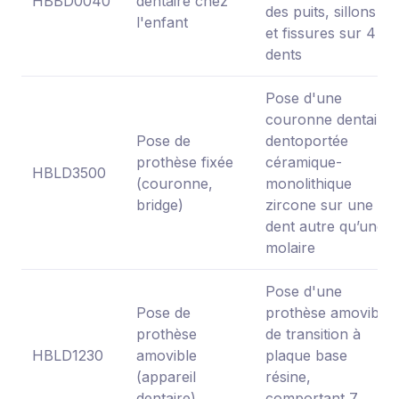
HBBD0040
dentaire chez
des puits, sillons
l'enfant
et fissures sur 4
dents
Pose d'une
couronne dentaire
Pose de
dentoportée
prothèse fixée
céramique-
HBLD3500
(couronne,
monolithique
bridge)
zircone sur une
dent autre qu’une
molaire
Pose d'une
Pose de
prothèse amovible
prothèse
de transition à
HBLD1230
amovible
plaque base
(appareil
résine,
dentaire)
comportant 7