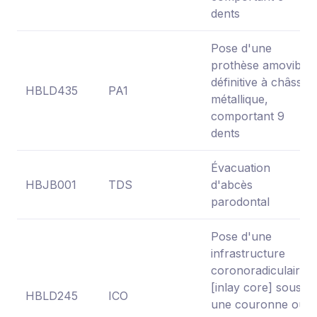
dents
Pose d'une
prothèse amovible
définitive à châssis
HBLD435
PA1
métallique,
comportant 9
dents
Évacuation
HBJB001
TDS
d'abcès
parodontal
Pose d'une
infrastructure
coronoradiculaire
[inlay core] sous
HBLD245
ICO
une couronne ou