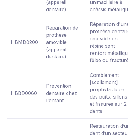
(appareil
unimaxillaire à
dentaire)
châssis métallique
Réparation d'une
Réparation de
prothèse dentaire
prothèse
amovible en
HBMD0200
amovible
résine sans
(appareil
renfort métallique,
dentaire)
fêlée ou fracturée
Comblement
[scellement]
Prévention
prophylactique
HBBD0060
dentaire chez
des puits, sillons
l'enfant
et fissures sur 2
dents
Restauration d’une
dent d’un secteur