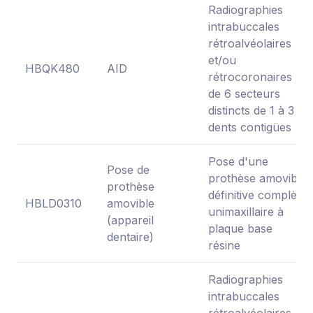
Radiographies
intrabuccales
rétroalvéolaires
et/ou
HBQK480
AID
rétrocoronaires
de 6 secteurs
distincts de 1 à 3
dents contigües
Pose d'une
Pose de
prothèse amovible
prothèse
définitive complète
HBLD0310
amovible
unimaxillaire à
(appareil
plaque base
dentaire)
résine
Radiographies
intrabuccales
rétroalvéolaires