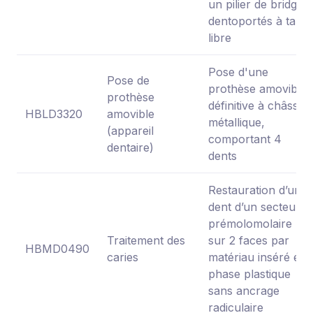
un pilier de bridge
dentoportés à tarif
libre
Pose d'une
Pose de
prothèse amovible
prothèse
définitive à châssis
HBLD3320
amovible
métallique,
(appareil
comportant 4
dentaire)
dents
Restauration d’une
dent d’un secteur
prémolomolaire
Traitement des
sur 2 faces par
HBMD0490
caries
matériau inséré en
phase plastique
sans ancrage
radiculaire