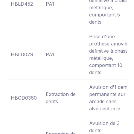
définitive à châssis
HBLD452
PA1
métallique,
comportant 5
dents
Pose d'une
prothèse amovible
définitive à châssis
HBLD079
PA1
métallique,
comportant 10
dents
Avulsion d'1 dent
Extraction de
permanente sur
HBGD0360
dents
arcade sans
alvéolectomie
Avulsion de 3
dents
Extraction de