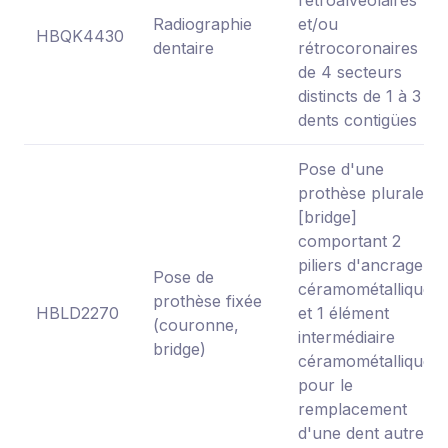
Radiographie
et/ou
HBQK4430
dentaire
rétrocoronaires
de 4 secteurs
distincts de 1 à 3
dents contigües
Pose d'une
prothèse plurale
[bridge]
comportant 2
piliers d'ancrage
Pose de
céramométalliques
prothèse fixée
HBLD2270
et 1 élément
(couronne,
intermédiaire
bridge)
céramométallique
pour le
remplacement
d'une dent autre