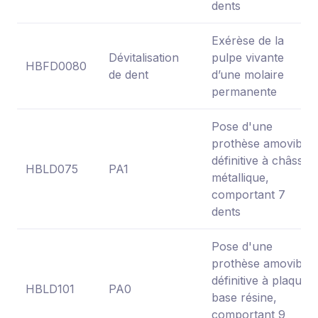
dents
Exérèse de la
Dévitalisation
pulpe vivante
HBFD0080
de dent
d’une molaire
permanente
Pose d'une
prothèse amovible
définitive à châssis
HBLD075
PA1
métallique,
comportant 7
dents
Pose d'une
prothèse amovible
définitive à plaque
HBLD101
PA0
base résine,
comportant 9