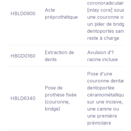
coronoradiculaire
Acte
[inlay core] sous
HBLD0900
préprothétique
une couronne ou
un pilier de bridge
dentoportés sans
reste à charge
Extraction de
Avulsion d'1
HBGD0160
dents
racine incluse
Pose d'une
couronne dentaire
Pose de
dentoportée
prothèse fixée
céramométallique
HBLD6340
(couronne,
sur une incisive,
bridge)
une canine ou
une première
prémolaire