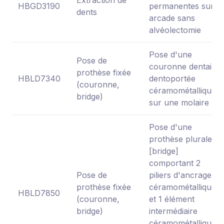
HBGD3190
permanentes sur
dents
arcade sans
alvéolectomie
Pose d'une
Pose de
couronne dentaire
prothèse fixée
HBLD7340
dentoportée
(couronne,
céramométallique
bridge)
sur une molaire
Pose d'une
prothèse plurale
[bridge]
comportant 2
Pose de
piliers d'ancrage
prothèse fixée
céramométalliques
HBLD7850
(couronne,
et 1 élément
bridge)
intermédiaire
céramométallique