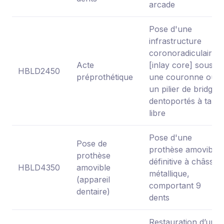
arcade
Pose d'une
infrastructure
coronoradiculaire
Acte
[inlay core] sous
HBLD2450
préprothétique
une couronne ou
un pilier de bridge
dentoportés à tarif
libre
Pose d'une
Pose de
prothèse amovible
prothèse
définitive à châssis
HBLD4350
amovible
métallique,
(appareil
comportant 9
dentaire)
dents
Restauration d’une