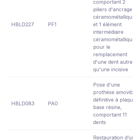
comportant 2
piliers d'ancrage
céramométalliques
HBLD227
PF1
et 1 élément
intermédiaire
céramométallique
pour le
remplacement
d'une dent autre
qu'une incisive
Pose d'une
prothèse amovible
définitive à plaque
HBLD083
PA0
base résine,
comportant 11
dents
Restauration d’une