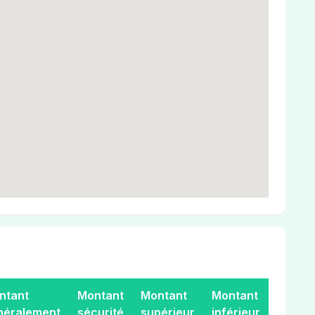
ntant
Montant
Montant
Montant
néralement
sécurité
supérieur
inférieur