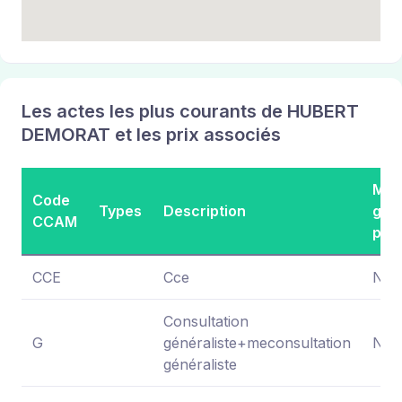
Les actes les plus courants de HUBERT
DEMORAT et les prix associés
Mon
Code
Types
Description
gén
CCAM
pra
CCE
Cce
NC
Consultation
G
généraliste+meconsultation
NC
généraliste