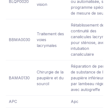
BLQP0020
ou automatisée, san
vision
programme spécifiq
de mesure de seuils
Rétablissement de la
continuité des
Traitement des
canalicules lacryma
BBMA0030
voies
pour sténose, avec
lacrymales
intubation
canaliculaire
Réparation de perte
Chirurgie de la
de substance de la
BAMA0130
paupière et du
paupière inférieure
sourcil
par lambeau régiona
avec autogreffe
APC
Apc