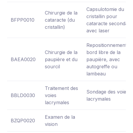
Capsulotomie du
Chirurgie de la
cristallin pour
BFPP0010
cataracte (du
cataracte secondaire
cristallin)
avec laser
Repositionnement d
Chirurgie de la
bord libre de la
BAEA0020
paupière et du
paupière, avec
sourcil
autogreffe ou
lambeau
Traitement des
Sondage des voies
BBLD0030
voies
lacrymales
lacrymales
Examen de la
BZQP0020
vision