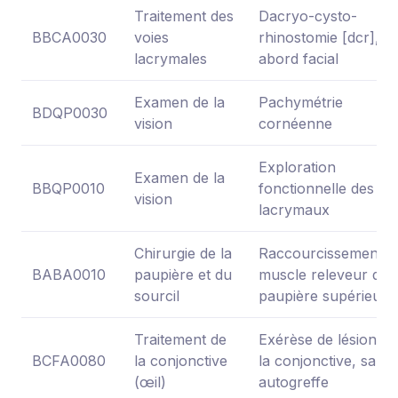
Traitement des
Dacryo-cysto-
BBCA0030
voies
rhinostomie [dcr], p
lacrymales
abord facial
Examen de la
Pachymétrie
BDQP0030
vision
cornéenne
Exploration
Examen de la
BBQP0010
fonctionnelle des flu
vision
lacrymaux
Chirurgie de la
Raccourcissement d
BABA0010
paupière et du
muscle releveur de l
sourcil
paupière supérieure
Traitement de
Exérèse de lésion de
BCFA0080
la conjonctive
la conjonctive, sans
(œil)
autogreffe