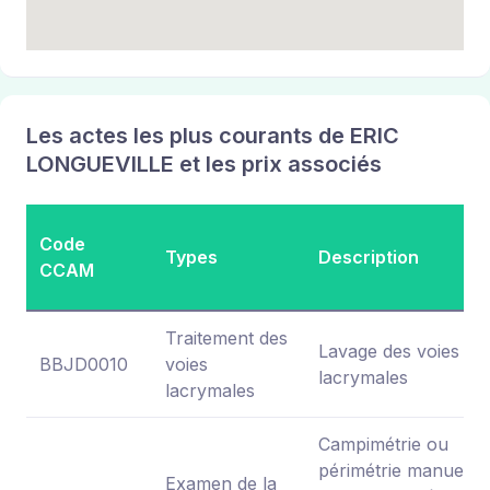
Les actes les plus courants de ERIC
LONGUEVILLE et les prix associés
Code
Types
Description
CCAM
Traitement des
Lavage des voies
BBJD0010
voies
lacrymales
lacrymales
Campimétrie ou
périmétrie manuelle
Examen de la