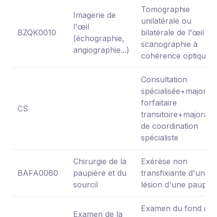
Tomographie
Imagerie de
unilatérale ou
l'œil
BZQK0010
bilatérale de l'œil pa
(échographie,
scanographie à
angiographie...)
cohérence optique
Consultation
spécialisée+majorati
forfaitaire
CS
transitoire+majorati
de coordination
spécialiste
Chirurgie de la
Exérèse non
BAFA0060
paupière et du
transfixiante d'une
sourcil
lésion d'une paupièr
Examen du fond d'œ
Examen de la