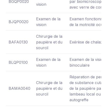
BGQP0020
par biomicroscopie
vision
avec verre de conta
Examen de la
Examen fonctionnel
BJQP0020
vision
de la motricité ocula
Chirurgie de la
BAFA0130
paupière et du
Exérèse de chalazio
sourcil
Examen de la
Examen de la vision
BLQP0100
vision
binoculaire
Réparation de perte
Chirurgie de la
de substance cutan
BAMA0040
paupière et du
de la paupière par
sourcil
lambeau local ou
autogreffe