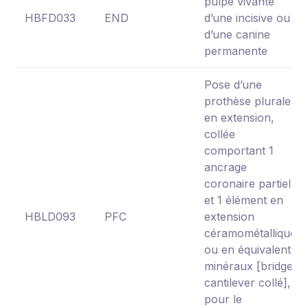
pulpe vivante
HBFD033
END
d’une incisive ou
d’une canine
permanente
Pose d’une
prothèse plurale
en extension,
collée
comportant 1
ancrage
coronaire partiel
et 1 élément en
HBLD093
PFC
extension
céramométallique
ou en équivalents
minéraux [bridge
cantilever collé],
pour le