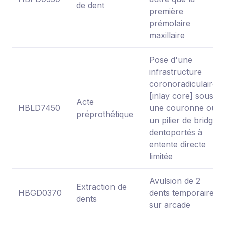
de dent
première
prémolaire
maxillaire
Pose d'une
infrastructure
coronoradiculaire
[inlay core] sous
Acte
HBLD7450
une couronne ou
préprothétique
un pilier de bridge
dentoportés à
entente directe
limitée
Avulsion de 2
Extraction de
HBGD0370
dents temporaires
dents
sur arcade