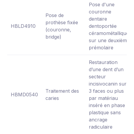
Pose d'une
couronne
Pose de
dentaire
prothèse fixée
HBLD4910
dentoportée
(couronne,
céramométallique
bridge)
sur une deuxième
prémolaire
Restauration
d’une dent d’un
secteur
incisivocanin sur
Traitement des
3 faces ou plus
HBMD0540
caries
par matériau
inséré en phase
plastique sans
ancrage
radiculaire