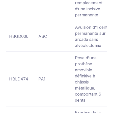
remplacement
d’une incisive
permanente
Avulsion d'1 dent
permanente sur
HBGD036
ASC
arcade sans
alvéolectomie
Pose d'une
prothèse
amovible
définitive à
HBLD474
PA1
châssis
métallique,
comportant 6
dents
Exérèse de la