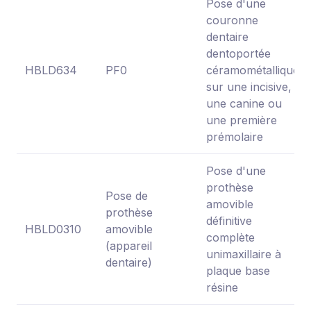
Pose d'une
couronne
dentaire
dentoportée
HBLD634
PF0
céramométallique
sur une incisive,
une canine ou
une première
prémolaire
Pose d'une
prothèse
Pose de
amovible
prothèse
définitive
HBLD0310
amovible
complète
(appareil
unimaxillaire à
dentaire)
plaque base
résine