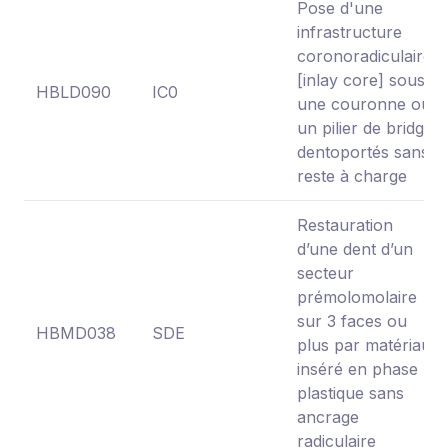
Pose d'une
infrastructure
coronoradiculaire
[inlay core] sous
HBLD090
IC0
une couronne ou
un pilier de bridge
dentoportés sans
reste à charge
Restauration
d’une dent d’un
secteur
prémolomolaire
sur 3 faces ou
HBMD038
SDE
plus par matériau
inséré en phase
plastique sans
ancrage
radiculaire