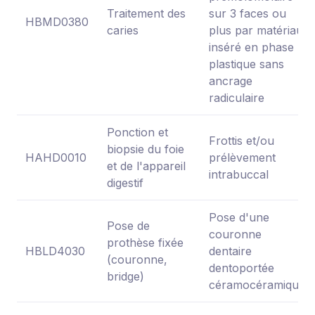
Traitement des
sur 3 faces ou
HBMD0380
caries
plus par matériau
inséré en phase
plastique sans
ancrage
radiculaire
Ponction et
Frottis et/ou
biopsie du foie
HAHD0010
prélèvement
et de l'appareil
intrabuccal
digestif
Pose d'une
Pose de
couronne
prothèse fixée
HBLD4030
dentaire
(couronne,
dentoportée
bridge)
céramocéramique