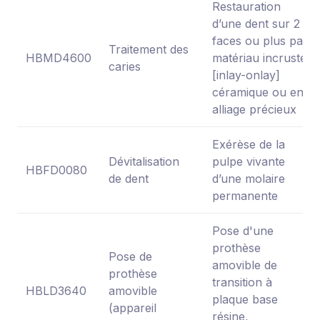
Restauration
d’une dent sur 2
faces ou plus par
Traitement des
HBMD4600
matériau incrusté
caries
[inlay-onlay]
céramique ou en
alliage précieux
Exérèse de la
Dévitalisation
pulpe vivante
HBFD0080
de dent
d’une molaire
permanente
Pose d'une
prothèse
Pose de
amovible de
prothèse
transition à
HBLD3640
amovible
plaque base
(appareil
résine,