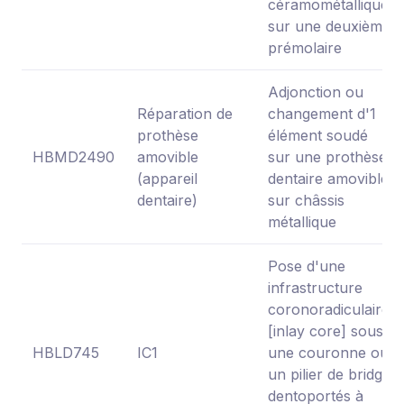
céramométallique
sur une deuxième
prémolaire
Adjonction ou
Réparation de
changement d'1
prothèse
élément soudé
HBMD2490
amovible
sur une prothèse
(appareil
dentaire amovible
dentaire)
sur châssis
métallique
Pose d'une
infrastructure
coronoradiculaire
[inlay core] sous
HBLD745
IC1
une couronne ou
un pilier de bridge
dentoportés à