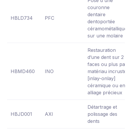
Pose d'une
couronne
dentaire
HBLD734
PFC
dentoportée
céramométallique
sur une molaire
Restauration
d’une dent sur 2
faces ou plus par
HBMD460
INO
matériau incrusté
[inlay-onlay]
céramique ou en
alliage précieux
Détartrage et
HBJD001
AXI
polissage des
dents