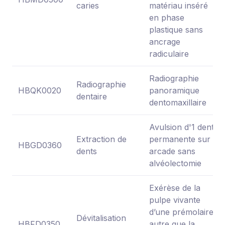
caries
matériau inséré
en phase
plastique sans
ancrage
radiculaire
Radiographie
Radiographie
HBQK0020
panoramique
dentaire
dentomaxillaire
Avulsion d'1 dent
Extraction de
permanente sur
HBGD0360
dents
arcade sans
alvéolectomie
Exérèse de la
pulpe vivante
d’une prémolaire
Dévitalisation
HBFD0350
autre que la