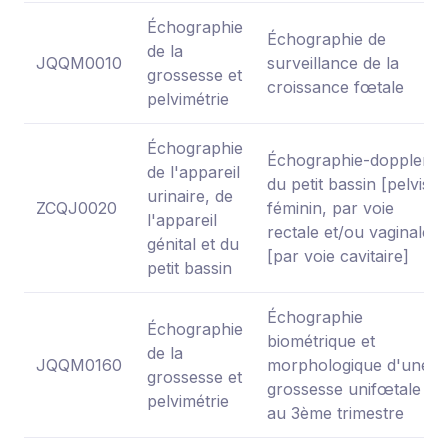
Échographie
Échographie de
de la
JQQM0010
surveillance de la
grossesse et
croissance fœtale
pelvimétrie
Échographie
Échographie-doppler
de l'appareil
du petit bassin [pelvis]
urinaire, de
ZCQJ0020
féminin, par voie
l'appareil
rectale et/ou vaginale
génital et du
[par voie cavitaire]
petit bassin
Échographie
Échographie
biométrique et
de la
JQQM0160
morphologique d'une
grossesse et
grossesse unifœtale
pelvimétrie
au 3ème trimestre