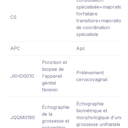
spécialisée+majoration
forfaitaire
CS
transitoire+majoration
de coordination
spécialiste
APC
Apc
Ponction et
biopsie de
Prélèvement
JKHD0010
l'appareil
cervicovaginal
génital
féminin
Échographie
Échographie
biométrique et
de la
JQQM0180
morphologique d'une
grossesse et
grossesse unifœtale
pelvimétrie