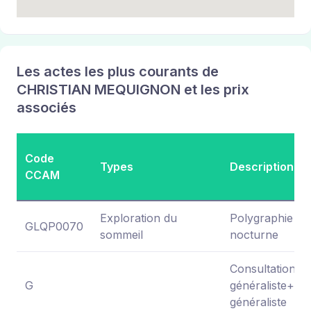
Les actes les plus courants de
CHRISTIAN MEQUIGNON et les prix
associés
Code
Types
Description
CCAM
Exploration du
Polygraphie res
GLQP0070
sommeil
nocturne
Consultation
G
généraliste+me
généraliste