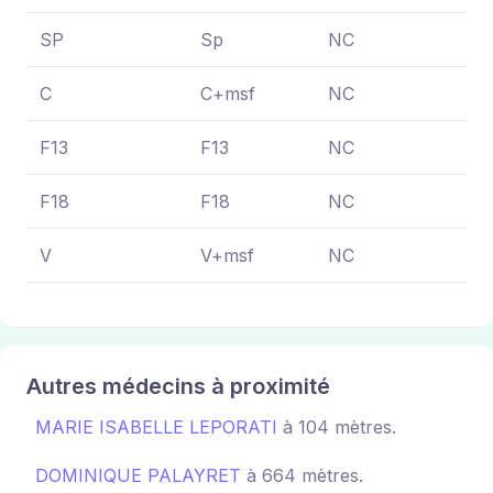
SP
Sp
NC
N
C
C+msf
NC
N
F13
F13
NC
N
F18
F18
NC
N
V
V+msf
NC
N
Autres médecins à proximité
MARIE ISABELLE LEPORATI
à 104 mètres.
DOMINIQUE PALAYRET
à 664 mètres.