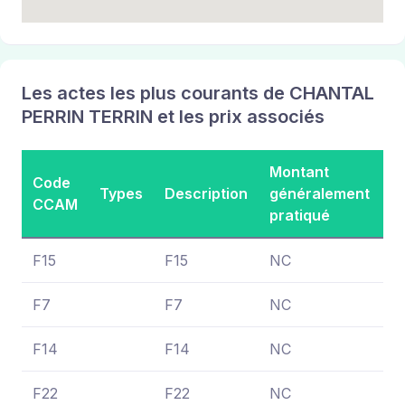
Les actes les plus courants de CHANTAL
PERRIN TERRIN et les prix associés
Montant
M
Code
Types
Description
généralement
s
CCAM
pratiqué
s
F15
F15
NC
N
F7
F7
NC
N
F14
F14
NC
N
F22
F22
NC
N