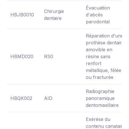
Évacuation
Chirurgie
HBJB0010
d'abcès
dentaire
parodontal
Réparation d'une
prothèse dentaire
amovible en
HBMD020
RS0
résine sans
renfort
métallique, fêlée
ou fracturée
Radiographie
HBQK002
AID
panoramique
dentomaxillaire
Exérèse du
contenu canalaire