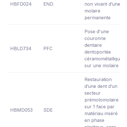
HBFD024
END
non vivant d’une
molaire
permanente
Pose d'une
couronne
dentaire
HBLD734
PFC
dentoportée
céramométallique
sur une molaire
Restauration
d’une dent d’un
secteur
prémolomolaire
sur 1 face par
HBMD053
SDE
matériau inséré
en phase
plastique, sans