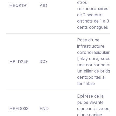
et/ou
HBQK191
AID
rétrocoronaires
de 2 secteurs
distincts de 1 à 3
dents contigües
Pose d'une
infrastructure
coronoradiculaire
[inlay core] sous
HBLD245
ICO
une couronne ou
un pilier de bridge
dentoportés à
tarif libre
Exérèse de la
pulpe vivante
HBFD033
END
d’une incisive ou
d’une canine