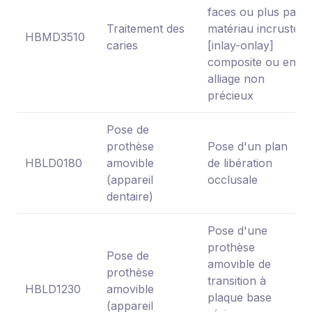
faces ou plus par
Traitement des
matériau incrusté
HBMD3510
caries
[inlay-onlay]
composite ou en
alliage non
précieux
Pose de
prothèse
Pose d'un plan
HBLD0180
amovible
de libération
(appareil
occlusale
dentaire)
Pose d'une
prothèse
Pose de
amovible de
prothèse
transition à
HBLD1230
amovible
plaque base
(appareil