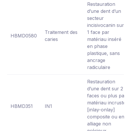
Restauration
d’une dent d’un
secteur
incisivocanin sur
Traitement des
1 face par
HBMD0580
caries
matériau inséré
en phase
plastique, sans
ancrage
radiculaire
Restauration
d’une dent sur 2
faces ou plus par
matériau incrusté
HBMD351
IN1
[inlay-onlay]
composite ou en
alliage non
précieux