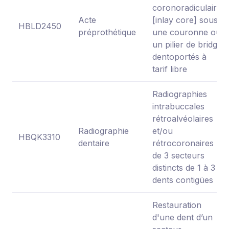
coronoradiculaire
Acte
[inlay core] sous
HBLD2450
préprothétique
une couronne ou
un pilier de bridge
dentoportés à
tarif libre
Radiographies
intrabuccales
rétroalvéolaires
Radiographie
et/ou
HBQK3310
dentaire
rétrocoronaires
de 3 secteurs
distincts de 1 à 3
dents contigües
Restauration
d'une dent d’un